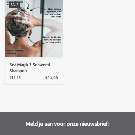
SALE
Sothys Paris
Mila d'Opiz
Bernard cassiere
Pascaud
Sea Magik 3 Seaweed
Shampoo
€15,65
€18,65
Fusion Meso
PCA SKINCARE
Ekseption Skincare
Meld je aan voor onze nieuwsbrief:
Blog