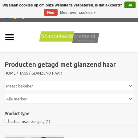
Wij slaan cookies op om onze website te verbeteren. Is dat akkoord?
Ja
Nee
Meer over cookies »
0 Artikelen - €0,00
Home
Huidtype
Producten getagd met glanzend haar
Producten
HOME
/
TAGS
/
GLANZEND HAAR
Huidproblemen
Mannen verzorging
Product type
Acties
Lichaamsverzorging
(1)
Nieuw !!