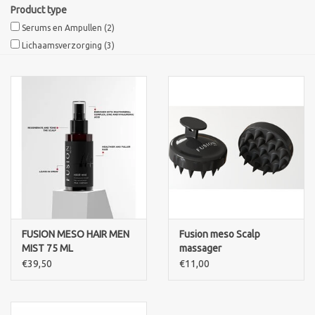
Product type
Serums en Ampullen
(2)
Sothys Paris
Lichaamsverzorging
(3)
Mila d'Opiz
Bernard cassiere
Pascaud
Fusion Meso
PCA SKINCARE
FUSION MESO HAIR MEN
Fusion meso Scalp
MIST 75 ML
massager
€39,50
€11,00
Ekseption Skincare
Blog