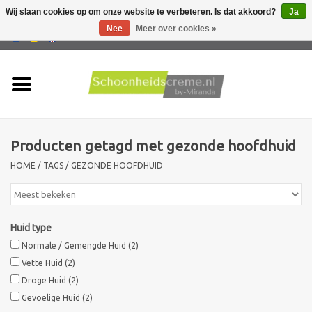
Wij slaan cookies op om onze website te verbeteren. Is dat akkoord?
Ja
Nee
Meer over cookies »
0 Artikelen - €0,00
Home
Huidtype
Producten getagd met gezonde hoofdhuid
Producten
HOME
/
TAGS
/
GEZONDE HOOFDHUID
Huidproblemen
Mannen verzorging
Huid type
Normale / Gemengde Huid
(2)
Acties
Vette Huid
(2)
Droge Huid
(2)
Gevoelige Huid
(2)
Nieuw !!