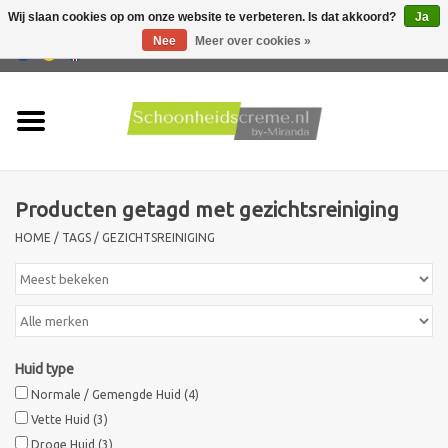
Wij slaan cookies op om onze website te verbeteren. Is dat akkoord?
Ja
Nee
Meer over cookies »
0 Artikelen - €0,00
Home
Huidtype
Producten getagd met gezichtsreiniging
Producten
HOME
/
TAGS
/
GEZICHTSREINIGING
Huidproblemen
Mannen verzorging
Huid type
Acties
Normale / Gemengde Huid
(4)
Vette Huid
(3)
Nieuw !!
Droge Huid
(3)