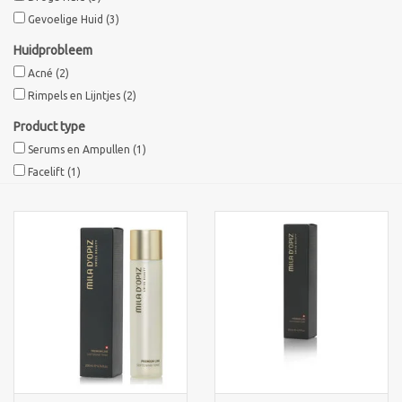
Gevoelige Huid
(3)
Sothys Paris
Huidprobleem
Acné
(2)
Mila d'Opiz
Rimpels en Lijntjes
(2)
Product type
Bernard cassiere
Serums en Ampullen
(1)
Facelift
(1)
Pascaud
Fusion Meso
PCA SKINCARE
Ekseption Skincare
Blog