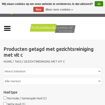
Wij slaan cookies op om onze website te verbeteren. Is dat akkoord?
Ja
Nee
Meer over cookies »
0 Artikelen - €0,00
Home
Huidtype
Producten getagd met gezichtsreiniging
Producten
met vit c
HOME
/
TAGS
/
GEZICHTSREINIGING MET VIT C
Huidproblemen
Mannen verzorging
Acties
Huid type
Normale / Gemengde Huid
(1)
Nieuw !!
Vette Huid
(1)