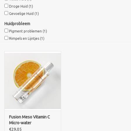
Droge Huid
(1)
Sothys Paris
Gevoelige Huid
(1)
Huidprobleem
Mila d'Opiz
Pigment problemen
(1)
Rimpels en Lijntjes
(1)
Bernard cassiere
Pascaud
Fusion Meso
PCA SKINCARE
Ekseption Skincare
Fusion Meso Vitamin C
Micro-water
Blog
€29,05