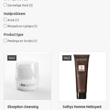
Gevoelige Huid
(2)
Sothys Paris
Huidprobleem
Acné
(1)
Mila d'Opiz
Rimpels en Lijntjes
(1)
Product type
Bernard cassiere
Peelings en Scrubs
(1)
Pascaud
SALE
SALE
Fusion Meso
PCA SKINCARE
Ekseption Skincare
Blog
Ekseption cleansing
Sothys Homme Nettoyant