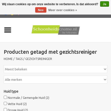
Wij slaan cookies op om onze website te verbeteren. Is dat akkoord?
Ja
Nee
Meer over cookies »
0 Artikelen - €0,00
Home
Huidtype
Producten getagd met gezichtsreiniger
Producten
HOME
/
TAGS
/
GEZICHTSREINIGER
Huidproblemen
Mannen verzorging
Huid type
Acties
Normale / Gemengde Huid
(2)
Vette Huid
(2)
Nieuw !!
Droge Huid
(2)