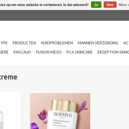
kies op om onze website te verbeteren. Is dat akkoord?
Ja
Nee
Meer 
TYPE
PRODUCTEN
HUIDPROBLEMEN
MANNEN VERZORGING
AC
IERE
PASCAUD
FUSION MESO
PCA SKINCARE
EKSEPTION SKIN
screme
 Ceramides
Sothys Crème Jeunesse Fermeté
ge huid en
.Om rimpels zichtbaar glad te
ere huid
maken en de zichtbare tekenen
 helpen de
van huidverslapping te beperken.
soepel en
Het gezicht lijkt gelift, de
ouden.
jeugdigheid is als het ware
opgewekt.