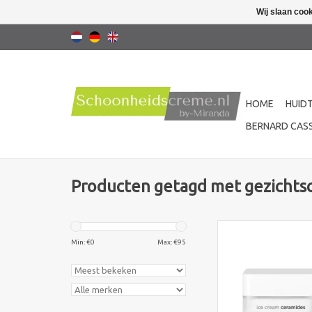
Wij slaan coo
HOME
HUID
BERNARD CASS
Producten getagd met gezicht
Ekseption Ice Cream
kalmeert de gevoeli
Min: €
0
Max: €
95
hydrateert de rijp
langdurig. Ceramiden
huid comfortabel, 
beschermd te h