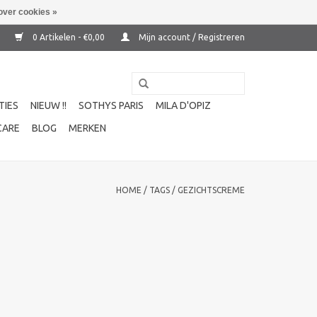
over cookies »
0 Artikelen - €0,00
Mijn account / Registreren
TIES
NIEUW !!
SOTHYS PARIS
MILA D'OPIZ
CARE
BLOG
MERKEN
HOME
/
TAGS
/
GEZICHTSCREME