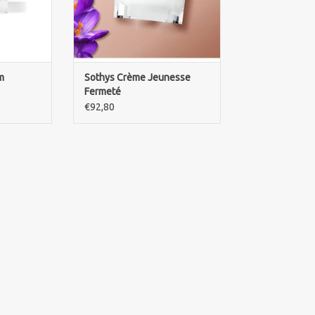
NKELWAGEN
TOEVOEGEN AAN WINKELWAGEN
m
Sothys Crème Jeunesse
Fermeté
€92,80