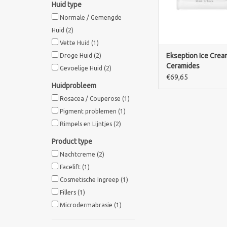
Huid type
TOEVOEGEN AAN WI
Normale / Gemengde
Huid
(2)
Vette Huid
(1)
Ekseption Ice Crea
Droge Huid
(2)
Ceramides
Gevoelige Huid
(2)
€69,65
Huidprobleem
Rosacea / Couperose
(1)
Pigment problemen
(1)
Rimpels en Lijntjes
(2)
Product type
Nachtcreme
(2)
Facelift
(1)
Cosmetische Ingreep
(1)
Fillers
(1)
Microdermabrasie
(1)