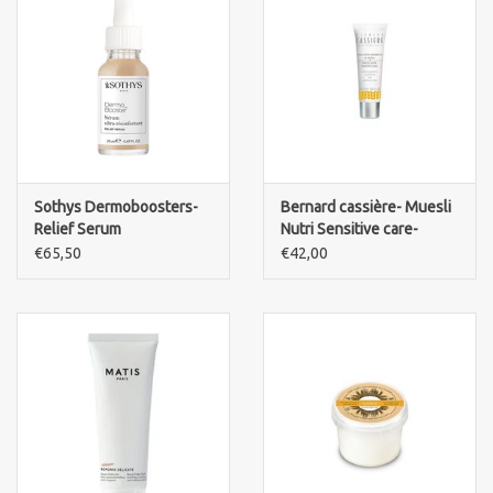
Sothys Dermoboosters-
Bernard cassière- Muesli
Relief Serum
Nutri Sensitive care-
Crème apaisante
€65,50
€42,00
quotidienne-Daily
soothing cream