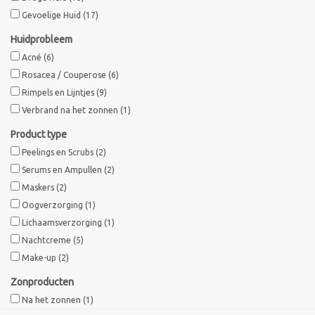
Gevoelige Huid
(17)
Sothys Paris
Huidprobleem
Acné
(6)
Mila d'Opiz
Rosacea / Couperose
(6)
Rimpels en Lijntjes
(9)
Bernard cassiere
Verbrand na het zonnen
(1)
Product type
Pascaud
Peelings en Scrubs
(2)
Serums en Ampullen
(2)
Fusion Meso
Maskers
(2)
Oogverzorging
(1)
Lichaamsverzorging
(1)
PCA SKINCARE
Nachtcreme
(5)
Make-up
(2)
Ekseption Skincare
Zonproducten
Na het zonnen
(1)
Blog