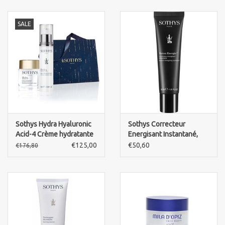
Merken
SALE
Sothys Hydra Hyaluronic
Sothys Correcteur
Acid-4 Crème hydratante
Energisant Instantané,
jeunesse Velours -
Instant energizing
€125,00
€50,60
€176,80
Hydrating Velvet Youth
corrector
cream 50ml+ SERUM
Intensif hydratant