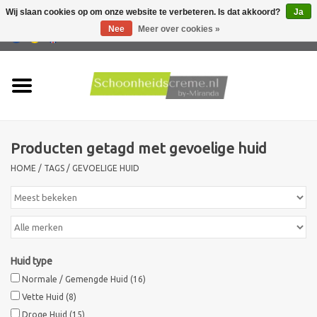
Wij slaan cookies op om onze website te verbeteren. Is dat akkoord?
Ja
Nee
Meer over cookies »
0 Artikelen - €0,00
Home
Huidtype
Producten getagd met gevoelige huid
Producten
HOME
/
TAGS
/
GEVOELIGE HUID
Huidproblemen
Mannen verzorging
Huid type
Acties
Normale / Gemengde Huid
(16)
Vette Huid
(8)
Nieuw !!
Droge Huid
(15)