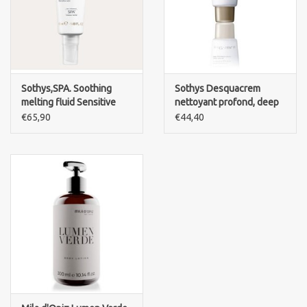
Sothys,SPA. Soothing
Sothys Desquacrem
melting fluid Sensitive
nettoyant profond, deep
skin.
cleanser
€65,90
€44,40