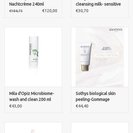
Nachtcrème 240ml
cleansing milk- sensitive
skin
€120,00
€30,70
€184,75
Mila d'Opiz Microbiome-
Sothys biological skin
wash and clean 200 ml
peeling-Gommage
Exfoliant Visage
€43,00
€44,40