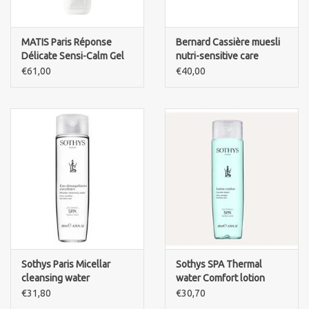
MATIS Paris Réponse
Bernard Cassière muesli
Délicate Sensi-Calm Gel
nutri-sensitive care
soothing Skyr mask
€61,00
€40,00
Sothys Paris Micellar
Sothys SPA Thermal
cleansing water
water Comfort lotion
sensitive skin.200ml
€31,80
€30,70