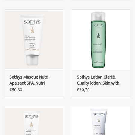
Sothys Masque Nutri-
Sothys Lotion Clarté,
Apaisant SPA, Nutri
Clarity lotion. Skin with
soothing mask sensitive
fragile cappilaires
€50,80
€30,70
skin