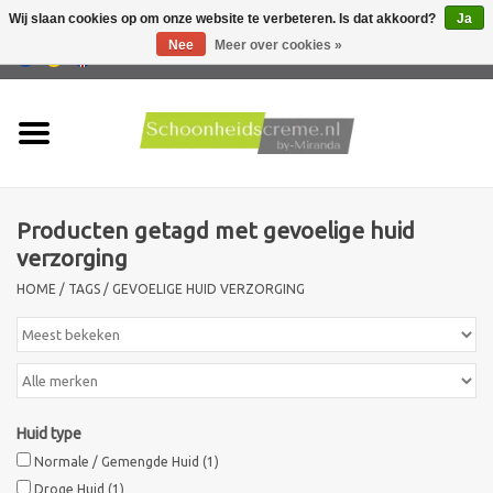
Wij slaan cookies op om onze website te verbeteren. Is dat akkoord?
Ja
Nee
Meer over cookies »
0 Artikelen - €0,00
Home
Huidtype
Producten getagd met gevoelige huid
Producten
verzorging
HOME
/
TAGS
/
GEVOELIGE HUID VERZORGING
Huidproblemen
Mannen verzorging
Acties
Huid type
Normale / Gemengde Huid
(1)
Nieuw !!
Droge Huid
(1)