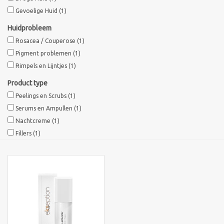
Gevoelige Huid
(1)
Sothys Paris
Huidprobleem
Rosacea / Couperose
(1)
Mila d'Opiz
Pigment problemen
(1)
Rimpels en Lijntjes
(1)
Bernard cassiere
Product type
Peelings en Scrubs
(1)
Pascaud
Serums en Ampullen
(1)
Nachtcreme
(1)
Fusion Meso
Fillers
(1)
PCA SKINCARE
Ekseption Skincare
Blog