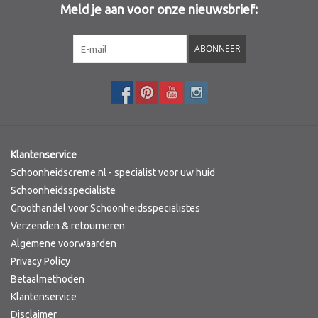
Meld je aan voor onze nieuwsbrief:
Sothys Paris
ABONNEER
Mila d'Opiz
Bernard cassiere
Pascaud
Klantenservice
Schoonheidscreme.nl - specialist voor uw huid
Fusion Meso
Schoonheidsspecialiste
Groothandel voor Schoonheidsspecialistes
Verzenden & retourneren
PCA SKINCARE
Algemene voorwaarden
Privacy Policy
Ekseption Skincare
Betaalmethoden
Klantenservice
Blog
Disclaimer