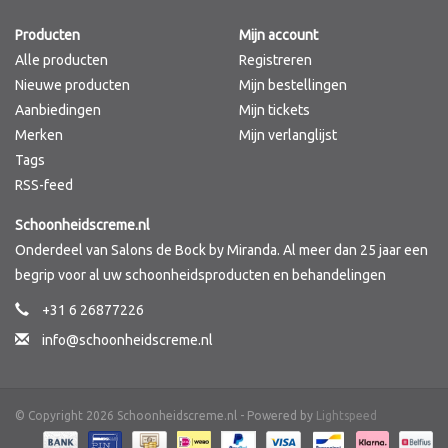
Producten
Mijn account
Merken
Alle producten
Registreren
Nieuwe producten
Mijn bestellingen
Aanbiedingen
Mijn tickets
Merken
Mijn verlanglijst
Tags
RSS-feed
Schoonheidscreme.nl
Onderdeel van Salons de Bock by Miranda. Al meer dan 25 jaar een
begrip voor al uw schoonheidsproducten en behandelingen
+31 6 26877226
info@schoonheidscreme.nl
© Copyright 2026 Schoonheidscreme.nl - Powered by
Lightspeed