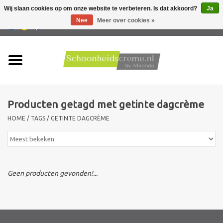
Wij slaan cookies op om onze website te verbeteren. Is dat akkoord?
Ja
Nee
Meer over cookies »
0 Artikelen - €0,00
Home
Huidtype
Producten getagd met getinte dagcrème
Producten
HOME
/
TAGS
/
GETINTE DAGCRÈME
Huidproblemen
Mannen verzorging
Geen producten gevonden!...
Acties
Nieuw !!