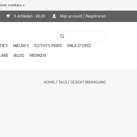
over cookies »
0 Artikelen - €0,00
Mijn account / Registreren
TIES
NIEUW !!
SOTHYS PARIS
MILA D'OPIZ
CARE
BLOG
MERKEN
HOME
/
TAGS
/
GESICHTSREINIGUNG