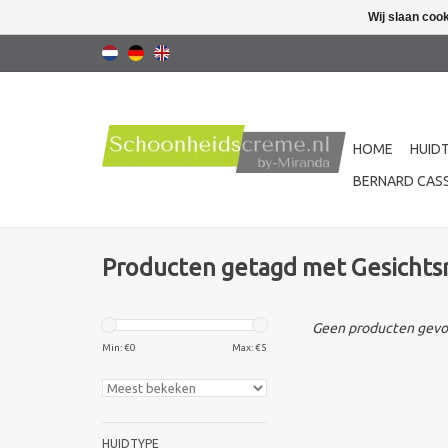
Wij slaan coo
HOME
HUID
BERNARD CASS
Producten getagd met Gesichts
Geen producten gevon
Min: €
0
Max: €
5
HUIDTYPE