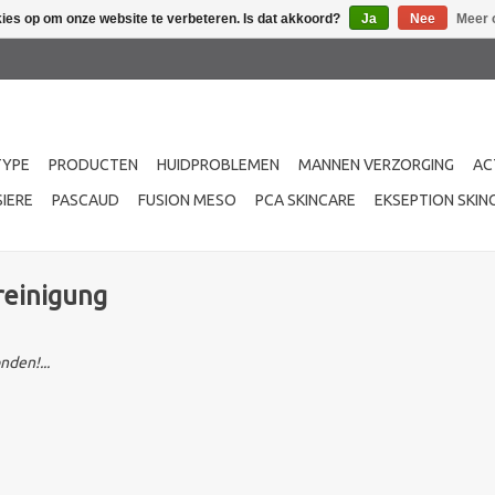
kies op om onze website te verbeteren. Is dat akkoord?
Ja
Nee
Meer 
TYPE
PRODUCTEN
HUIDPROBLEMEN
MANNEN VERZORGING
AC
IERE
PASCAUD
FUSION MESO
PCA SKINCARE
EKSEPTION SKIN
reinigung
den!...