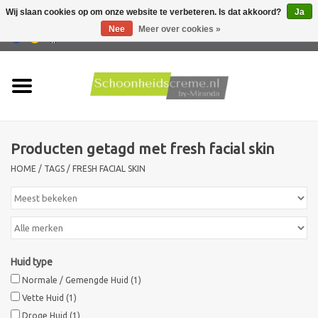
Wij slaan cookies op om onze website te verbeteren. Is dat akkoord?
Ja
Nee
Meer over cookies »
0 Artikelen - €0,00
Home
Huidtype
Producten getagd met fresh facial skin
Producten
HOME
/
TAGS
/
FRESH FACIAL SKIN
Huidproblemen
Mannen verzorging
Huid type
Acties
Normale / Gemengde Huid
(1)
Vette Huid
(1)
Nieuw !!
Droge Huid
(1)