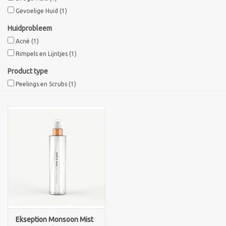
Gevoelige Huid
(1)
Sothys Paris
Huidprobleem
Acné
(1)
Mila d'Opiz
Rimpels en Lijntjes
(1)
Product type
Bernard cassiere
Peelings en Scrubs
(1)
Pascaud
Fusion Meso
PCA SKINCARE
Ekseption Skincare
Blog
Ekseption Monsoon Mist