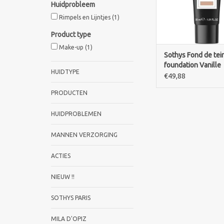
Huidprobleem
TOEVOEGEN AAN WI
Rimpels en Lijntjes
(1)
Product type
Make-up
(1)
Sothys Fond de tei
foundation Vanille
HUIDTYPE
€49,88
PRODUCTEN
HUIDPROBLEMEN
MANNEN VERZORGING
ACTIES
NIEUW !!
SOTHYS PARIS
MILA D'OPIZ