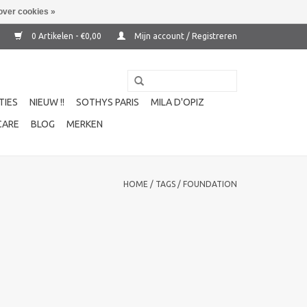
over cookies »
0 Artikelen - €0,00
Mijn account / Registreren
TIES
NIEUW !!
SOTHYS PARIS
MILA D'OPIZ
CARE
BLOG
MERKEN
HOME
/
TAGS
/
FOUNDATION