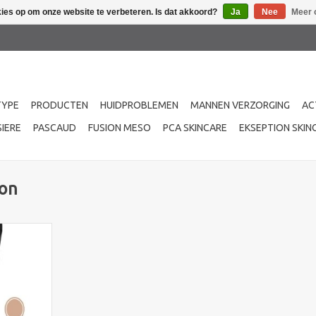
kies op om onze website te verbeteren. Is dat akkoord?
Ja
Nee
Meer 
TYPE
PRODUCTEN
HUIDPROBLEMEN
MANNEN VERZORGING
AC
IERE
PASCAUD
FUSION MESO
PCA SKINCARE
EKSEPTION SKIN
ion
undation-
is met een
xtuur die de
t en een
eft. Tint
or lichte