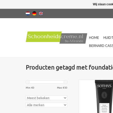
Wij slaan coo
HOME
HUID
BERNARD CASS
Producten getagd met foundat
Een egaliserende fo
serum van Sothys Par
Min: €
0
Max: €
50
lichte, zijdezachte te
huid perfectioneer
natuurlijke glow ge
Vanille is ideaal vo
huidtypes.