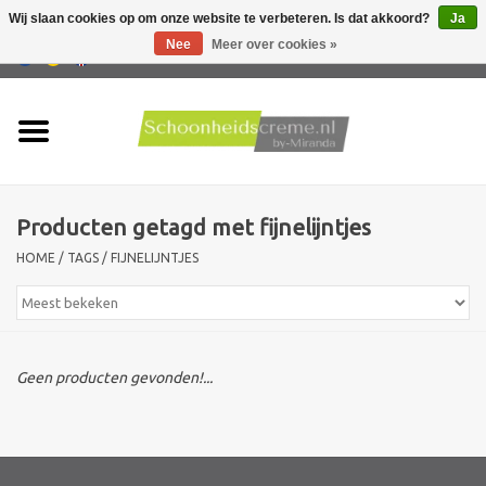
Wij slaan cookies op om onze website te verbeteren. Is dat akkoord?
Ja
Nee
Meer over cookies »
0 Artikelen - €0,00
Home
Huidtype
Producten getagd met fijnelijntjes
Producten
HOME
/
TAGS
/
FIJNELIJNTJES
Huidproblemen
Mannen verzorging
Geen producten gevonden!...
Acties
Nieuw !!