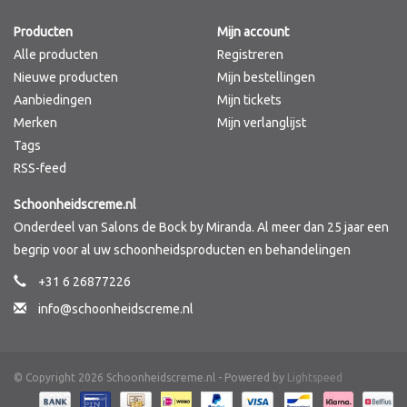
Producten
Mijn account
Merken
Alle producten
Registreren
Nieuwe producten
Mijn bestellingen
Aanbiedingen
Mijn tickets
Merken
Mijn verlanglijst
Tags
RSS-feed
Schoonheidscreme.nl
Onderdeel van Salons de Bock by Miranda. Al meer dan 25 jaar een
begrip voor al uw schoonheidsproducten en behandelingen
+31 6 26877226
info@schoonheidscreme.nl
© Copyright 2026 Schoonheidscreme.nl - Powered by
Lightspeed