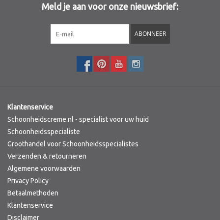
Meld je aan voor onze nieuwsbrief:
Sothys Paris
ABONNEER
Mila d'Opiz
Bernard cassiere
Pascaud
Klantenservice
Schoonheidscreme.nl - specialist voor uw huid
Fusion Meso
Schoonheidsspecialiste
Groothandel voor Schoonheidsspecialistes
Verzenden & retourneren
PCA SKINCARE
Algemene voorwaarden
Privacy Policy
Ekseption Skincare
Betaalmethoden
Klantenservice
Blog
Disclaimer