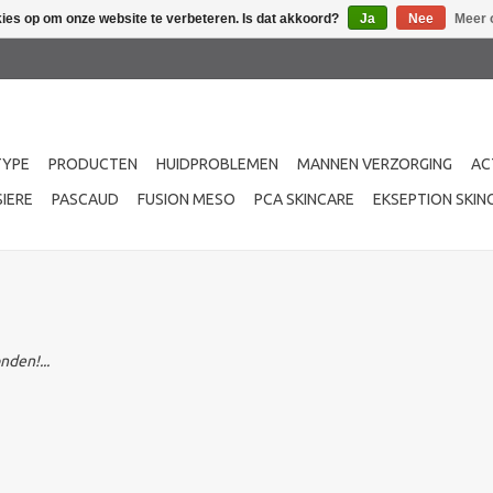
kies op om onze website te verbeteren. Is dat akkoord?
Ja
Nee
Meer 
TYPE
PRODUCTEN
HUIDPROBLEMEN
MANNEN VERZORGING
AC
IERE
PASCAUD
FUSION MESO
PCA SKINCARE
EKSEPTION SKIN
den!...