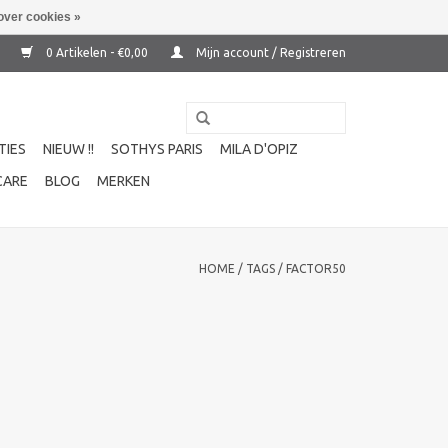
over cookies »
0 Artikelen - €0,00
Mijn account / Registreren
TIES
NIEUW !!
SOTHYS PARIS
MILA D'OPIZ
CARE
BLOG
MERKEN
HOME
/
TAGS
/
FACTOR50