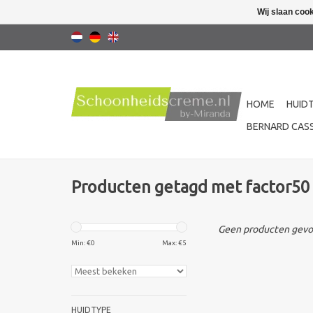
Wij slaan coo
HOME
HUID
BERNARD CASS
Producten getagd met factor50
Geen producten gevon
Min: €
0
Max: €
5
HUIDTYPE