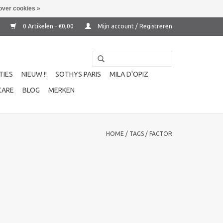
over cookies »
0 Artikelen - €0,00
Mijn account / Registreren
TIES
NIEUW !!
SOTHYS PARIS
MILA D'OPIZ
CARE
BLOG
MERKEN
HOME
/
TAGS
/
FACTOR