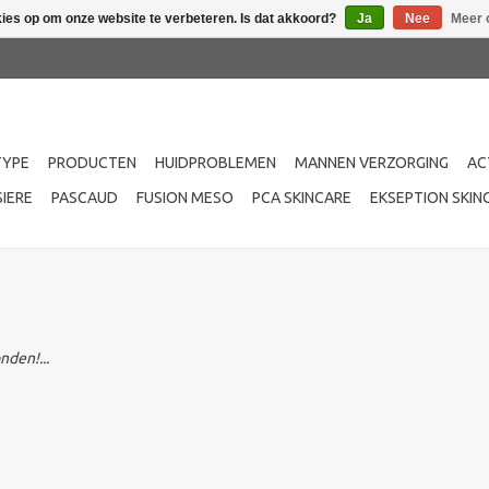
kies op om onze website te verbeteren. Is dat akkoord?
Ja
Nee
Meer 
TYPE
PRODUCTEN
HUIDPROBLEMEN
MANNEN VERZORGING
AC
IERE
PASCAUD
FUSION MESO
PCA SKINCARE
EKSEPTION SKIN
den!...