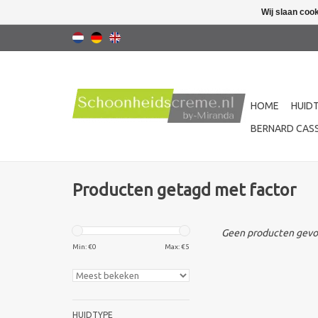
Wij slaan coo
HOME
HUID
BERNARD CASS
Producten getagd met factor
Geen producten gevon
Min: €
0
Max: €
5
HUIDTYPE