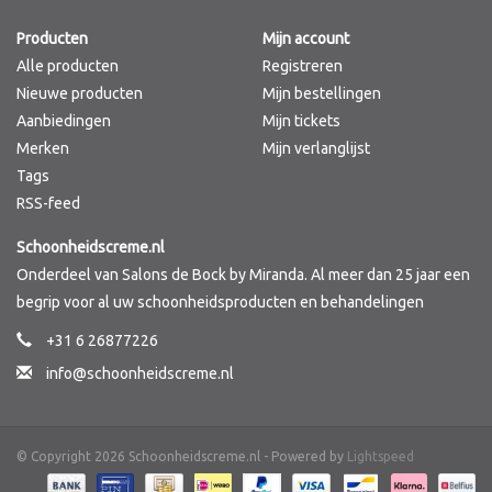
Producten
Mijn account
Merken
Alle producten
Registreren
Nieuwe producten
Mijn bestellingen
Aanbiedingen
Mijn tickets
Merken
Mijn verlanglijst
Tags
RSS-feed
Schoonheidscreme.nl
Onderdeel van Salons de Bock by Miranda. Al meer dan 25 jaar een
begrip voor al uw schoonheidsproducten en behandelingen
+31 6 26877226
info@schoonheidscreme.nl
© Copyright 2026 Schoonheidscreme.nl - Powered by
Lightspeed