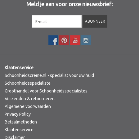
Meld je aan voor onze nieuwsbrief:
Sothys Paris
ABONNEER
Mila d'Opiz
Bernard cassiere
Pascaud
Klantenservice
Schoonheidscreme.nl - specialist voor uw huid
Fusion Meso
Schoonheidsspecialiste
Groothandel voor Schoonheidsspecialistes
Verzenden & retourneren
PCA SKINCARE
Algemene voorwaarden
Privacy Policy
Ekseption Skincare
Betaalmethoden
Klantenservice
Blog
Disclaimer