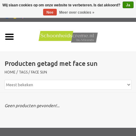
Wij slaan cookies op om onze website te verbeteren. Is dat akkoord?
Ja
Nee
Meer over cookies »
0 Artikelen - €0,00
Home
Huidtype
Producten getagd met face sun
Producten
HOME
/
TAGS
/
FACE SUN
Huidproblemen
Mannen verzorging
Geen producten gevonden!...
Acties
Nieuw !!