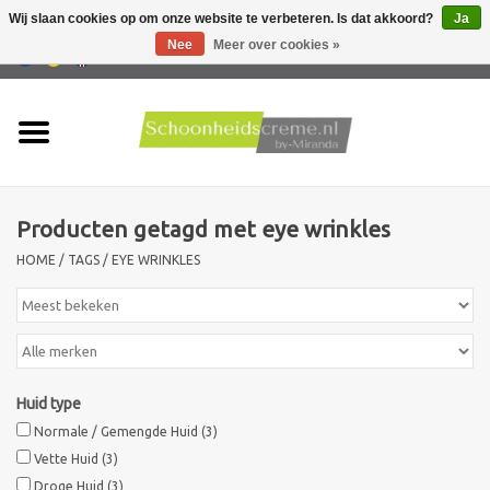
Wij slaan cookies op om onze website te verbeteren. Is dat akkoord?
Ja
Nee
Meer over cookies »
0 Artikelen - €0,00
Home
Huidtype
Producten getagd met eye wrinkles
Producten
HOME
/
TAGS
/
EYE WRINKLES
Huidproblemen
Mannen verzorging
Huid type
Acties
Normale / Gemengde Huid
(3)
Vette Huid
(3)
Nieuw !!
Droge Huid
(3)