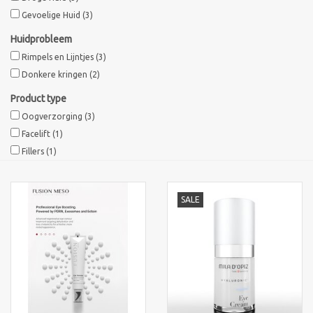
Gevoelige Huid
(3)
Sothys Paris
Huidprobleem
Rimpels en Lijntjes
(3)
Mila d'Opiz
Donkere kringen
(2)
Product type
Bernard cassiere
Oogverzorging
(3)
Facelift
(1)
Pascaud
Fillers
(1)
Fusion Meso
SALE
PCA SKINCARE
Ekseption Skincare
Blog