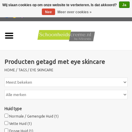
Wij slaan cookies op om onze website te verbeteren. Is dat akkoord?
Ja
Nee
Meer over cookies »
0 Artikelen - €0,00
Home
Huidtype
Producten getagd met eye skincare
Producten
HOME
/
TAGS
/
EYE SKINCARE
Huidproblemen
Mannen verzorging
Huid type
Acties
Normale / Gemengde Huid
(1)
Vette Huid
(1)
Nieuw !!
Droge Huid
(1)