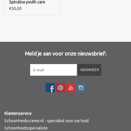
Spirulina youth care
Crème -Eye contour
€50,00
Merken
cream
Meld je aan voor onze nieuwsbrief:
ABONNEER
Klantenservice
Schoonheidscreme.nl - specialist voor uw huid
Schoonheidsspecialiste