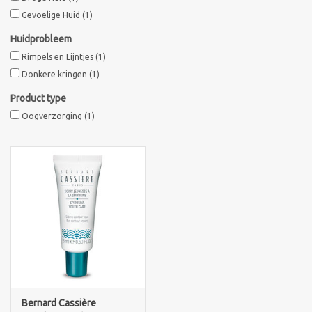
Gevoelige Huid
(1)
Sothys Paris
Huidprobleem
Rimpels en Lijntjes
(1)
Mila d'Opiz
Donkere kringen
(1)
Product type
Bernard cassiere
Oogverzorging
(1)
Pascaud
Fusion Meso
PCA SKINCARE
Ekseption Skincare
Blog
Bernard Cassière