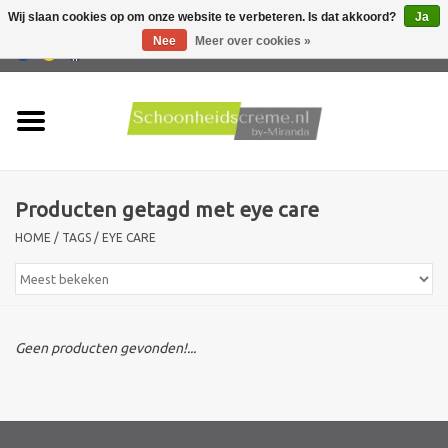
Wij slaan cookies op om onze website te verbeteren. Is dat akkoord?
Ja
Nee
Meer over cookies »
0 Artikelen - €0,00
Home
Huidtype
Producten getagd met eye care
Producten
HOME
/
TAGS
/
EYE CARE
Huidproblemen
Mannen verzorging
Geen producten gevonden!...
Acties
Nieuw !!