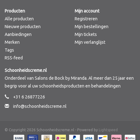
Producten
Mijn account
Merken
Alle producten
Registreren
Nieuwe producten
Mijn bestellingen
Aanbiedingen
Mijn tickets
Merken
Mijn verlanglijst
Tags
RSS-feed
Schoonheidscreme.nl
Onderdeel van Salons de Bock by Miranda. Al meer dan 25 jaar een
begrip voor al uw schoonheidsproducten en behandelingen
+31 6 26877226
info@schoonheidscreme.nl
© Copyright 2026 Schoonheidscreme.nl - Powered by
Lightspeed