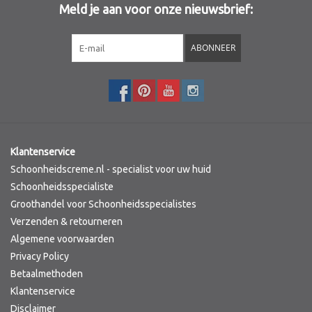
Meld je aan voor onze nieuwsbrief:
Sothys Paris
ABONNEER
Mila d'Opiz
Bernard cassiere
Pascaud
Klantenservice
Schoonheidscreme.nl - specialist voor uw huid
Fusion Meso
Schoonheidsspecialiste
Groothandel voor Schoonheidsspecialistes
Verzenden & retourneren
PCA SKINCARE
Algemene voorwaarden
Privacy Policy
Ekseption Skincare
Betaalmethoden
Klantenservice
Blog
Disclaimer