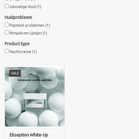
Gevoelige Huid
(1)
Sothys Paris
Huidprobleem
Pigment problemen
(1)
Mila d'Opiz
Rimpels en Lijntjes
(1)
Product type
Bernard cassiere
Nachtcreme
(1)
Pascaud
SALE
Fusion Meso
PCA SKINCARE
Ekseption Skincare
Blog
Ekseption White-Up