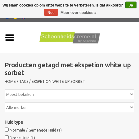
Wij slaan cookies op om onze website te verbeteren. Is dat akkoord?
Ja
Nee
Meer over cookies »
0 Artikelen - €0,00
Home
Huidtype
Producten getagd met ekspetion white up
Producten
sorbet
HOME
/
TAGS
/
EKSPETION WHITE UP SORBET
Huidproblemen
Mannen verzorging
Acties
Huid type
Normale / Gemengde Huid
(1)
Nieuw !!
Droge Huid
(1)