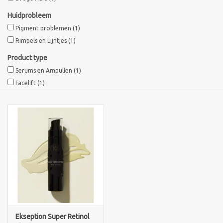
Huidprobleem
Sothys Paris
Pigment problemen
(1)
Rimpels en Lijntjes
(1)
Mila d'Opiz
Product type
Serums en Ampullen
(1)
Bernard cassiere
Facelift
(1)
Pascaud
Fusion Meso
PCA SKINCARE
Ekseption Skincare
Blog
Ekseption Super Retinol