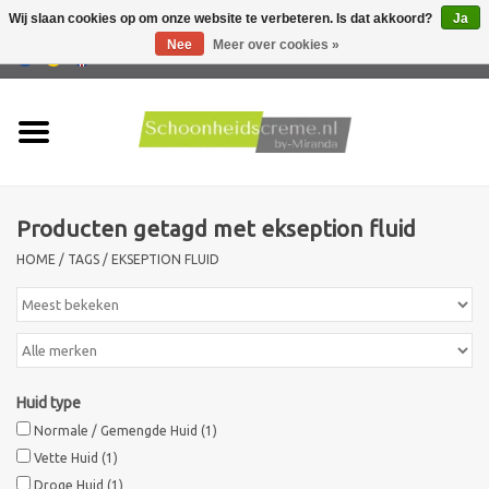
Wij slaan cookies op om onze website te verbeteren. Is dat akkoord?
Ja
Nee
Meer over cookies »
0 Artikelen - €0,00
Home
Huidtype
Producten getagd met ekseption fluid
Producten
HOME
/
TAGS
/
EKSEPTION FLUID
Huidproblemen
Mannen verzorging
Huid type
Acties
Normale / Gemengde Huid
(1)
Vette Huid
(1)
Nieuw !!
Droge Huid
(1)