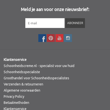
Meld je aan voor onze nieuwsbrief:
Sothys Paris
ABONNEER
Mila d'Opiz
Bernard cassiere
Pascaud
Klantenservice
Fusion Meso
Schoonheidscreme.nl - specialist voor uw huid
Schoonheidsspecialiste
Groothandel voor Schoonheidsspecialistes
PCA SKINCARE
Verzenden & retourneren
Algemene voorwaarden
Ekseption Skincare
Privacy Policy
Betaalmethoden
Blog
Klantenservice