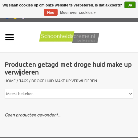
Wij slaan cookies op om onze website te verbeteren. Is dat akkoord?
Ja
Nee
Meer over cookies »
0 Artikelen - €0,00
Home
Huidtype
Producten getagd met droge huid make up
Producten
verwijderen
HOME
/
TAGS
/
DROGE HUID MAKE UP VERWIJDEREN
Huidproblemen
Mannen verzorging
Geen producten gevonden!...
Acties
Nieuw !!