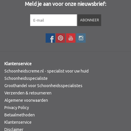
Meld je aan voor onze nieuwsbrief:
Sothys Paris
ABONNEER
Mila d'Opiz
Bernard cassiere
Pascaud
Klantenservice
Schoonheidscreme.nl - specialist voor uw huid
Fusion Meso
Schoonheidsspecialiste
Groothandel voor Schoonheidsspecialistes
Verzenden & retourneren
PCA SKINCARE
Algemene voorwaarden
Privacy Policy
Ekseption Skincare
Betaalmethoden
Klantenservice
Blog
Disclaimer