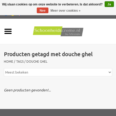
Wij slaan cookies op om onze website te verbeteren. Is dat akkoord?
Ja
Nee
Meer over cookies »
0 Artikelen - €0,00
Home
Huidtype
Producten getagd met douche ghel
Producten
HOME
/
TAGS
/
DOUCHE GHEL
Huidproblemen
Mannen verzorging
Geen producten gevonden!...
Acties
Nieuw !!