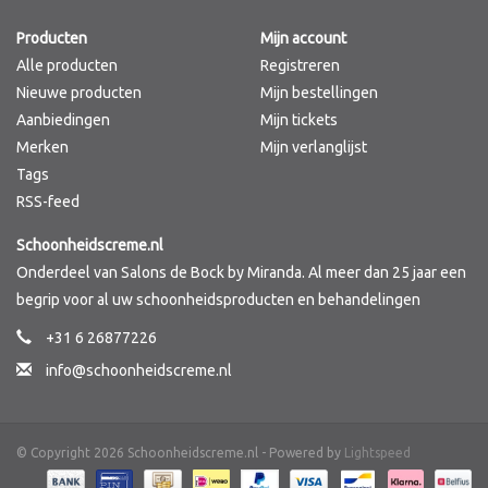
Producten
Mijn account
Merken
Alle producten
Registreren
Nieuwe producten
Mijn bestellingen
Aanbiedingen
Mijn tickets
Merken
Mijn verlanglijst
Tags
RSS-feed
Schoonheidscreme.nl
Onderdeel van Salons de Bock by Miranda. Al meer dan 25 jaar een
begrip voor al uw schoonheidsproducten en behandelingen
+31 6 26877226
info@schoonheidscreme.nl
© Copyright 2026 Schoonheidscreme.nl - Powered by
Lightspeed