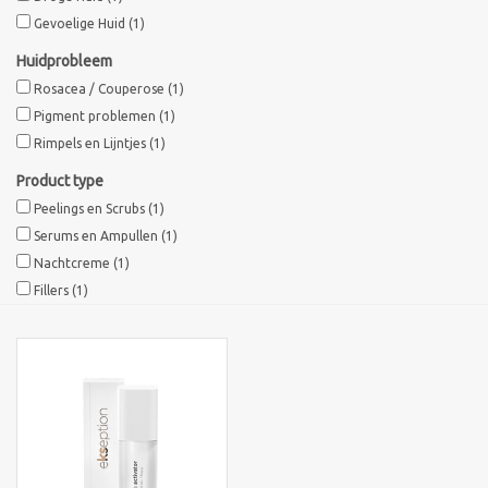
Gevoelige Huid
(1)
Sothys Paris
Huidprobleem
Rosacea / Couperose
(1)
Mila d'Opiz
Pigment problemen
(1)
Rimpels en Lijntjes
(1)
Bernard cassiere
Product type
Peelings en Scrubs
(1)
Pascaud
Serums en Ampullen
(1)
Nachtcreme
(1)
Fusion Meso
Fillers
(1)
PCA SKINCARE
Ekseption Skincare
Blog