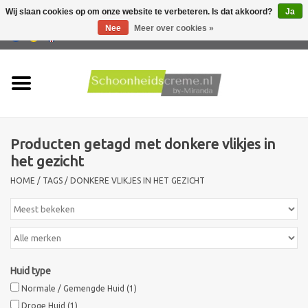
Wij slaan cookies op om onze website te verbeteren. Is dat akkoord?
Ja
Nee
Meer over cookies »
0 Artikelen - €0,00
Home
Huidtype
Producten getagd met donkere vlikjes in
Producten
het gezicht
HOME
/
TAGS
/
DONKERE VLIKJES IN HET GEZICHT
Huidproblemen
Mannen verzorging
Acties
Huid type
Normale / Gemengde Huid
(1)
Nieuw !!
Droge Huid
(1)