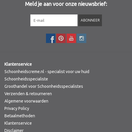
Meld je aan voor onze nieuwsbrief:
Sothys Paris
ABONNEER
Mila d'Opiz
Bernard cassiere
Pascaud
Klantenservice
Schoonheidscreme.nl - specialist voor uw huid
Fusion Meso
Schoonheidsspecialiste
Groothandel voor Schoonheidsspecialistes
Verzenden & retourneren
PCA SKINCARE
Algemene voorwaarden
Privacy Policy
Ekseption Skincare
Betaalmethoden
Klantenservice
Blog
Disclaimer