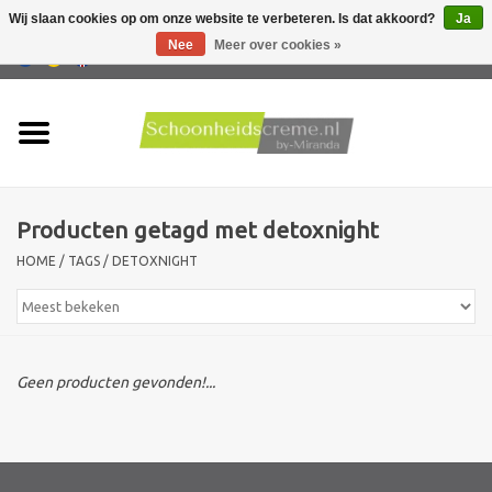
Wij slaan cookies op om onze website te verbeteren. Is dat akkoord?
Ja
Nee
Meer over cookies »
0 Artikelen - €0,00
Home
Huidtype
Producten getagd met detoxnight
Producten
HOME
/
TAGS
/
DETOXNIGHT
Huidproblemen
Mannen verzorging
Geen producten gevonden!...
Acties
Nieuw !!