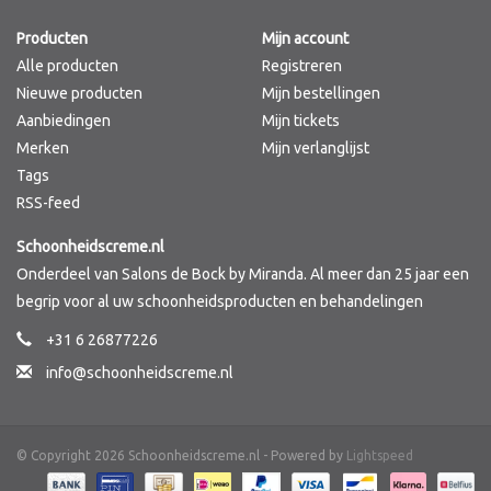
Producten
Mijn account
Merken
Alle producten
Registreren
Nieuwe producten
Mijn bestellingen
Aanbiedingen
Mijn tickets
Merken
Mijn verlanglijst
Tags
RSS-feed
Schoonheidscreme.nl
Onderdeel van Salons de Bock by Miranda. Al meer dan 25 jaar een
begrip voor al uw schoonheidsproducten en behandelingen
+31 6 26877226
info@schoonheidscreme.nl
© Copyright 2026 Schoonheidscreme.nl - Powered by
Lightspeed