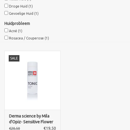
Droge Huid
(1)
Sothys Paris
Gevoelige Huid
(1)
Huidprobleem
Mila d'Opiz
Acné
(1)
Rosacea / Couperose
(1)
Bernard cassiere
SALE
Pascaud
Fusion Meso
PCA SKINCARE
Ekseption Skincare
Derma science by Mila
d'Opiz- Sensitive Flower
Blog
Tonic
€19,50
€20,50