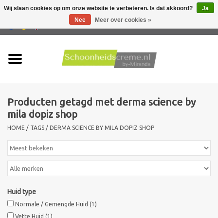
Wij slaan cookies op om onze website te verbeteren. Is dat akkoord?
Ja
Nee
Meer over cookies »
0 Artikelen - €0,00
Home
Huidtype
Producten getagd met derma science by
Producten
mila dopiz shop
HOME
/
TAGS
/
DERMA SCIENCE BY MILA DOPIZ SHOP
Huidproblemen
Mannen verzorging
Acties
Huid type
Normale / Gemengde Huid
(1)
Nieuw !!
Vette Huid
(1)