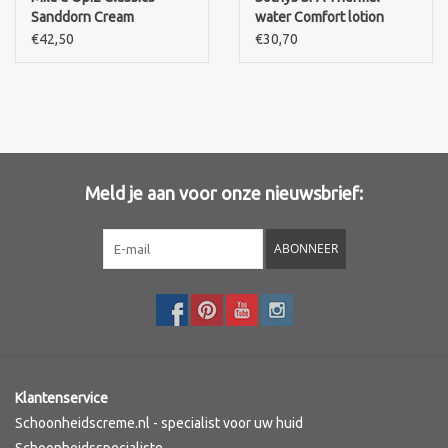
Sanddorn Cream
water Comfort lotion
sensitive skin.200ml
€42,50
€30,70
Merken
Meld je aan voor onze nieuwsbrief:
ABONNEER
Klantenservice
Schoonheidscreme.nl - specialist voor uw huid