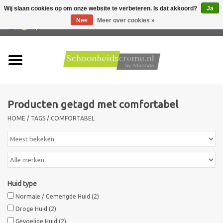
Wij slaan cookies op om onze website te verbeteren. Is dat akkoord?
Ja
Nee
Meer over cookies »
0 Artikelen - €0,00
Home
Huidtype
Producten getagd met comfortabel
Producten
HOME
/
TAGS
/
COMFORTABEL
Huidproblemen
Mannen verzorging
Huid type
Acties
Normale / Gemengde Huid
(2)
Droge Huid
(2)
Nieuw !!
Gevoelige Huid
(2)