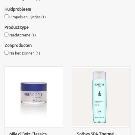
Huidprobleem
Sothys Paris
Rimpels en Lijntjes
(1)
Product type
Mila d'Opiz
Nachtcreme
(1)
Zonproducten
Bernard cassiere
Na het zonnen
(1)
Pascaud
Fusion Meso
PCA SKINCARE
Ekseption Skincare
Blog
Mila d'Opiz Classics
Sothys SPA Thermal