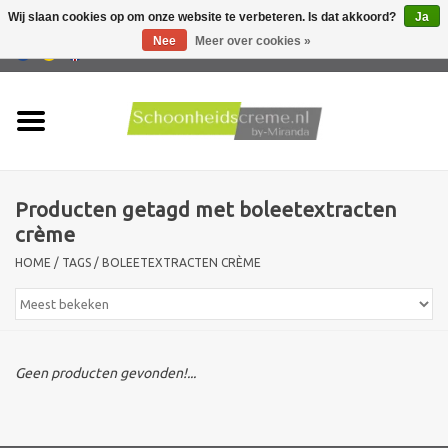
Wij slaan cookies op om onze website te verbeteren. Is dat akkoord?
Ja
Nee
Meer over cookies »
0 Artikelen - €0,00
Home
Huidtype
Producten getagd met boleetextracten
Producten
crème
HOME
/
TAGS
/
BOLEETEXTRACTEN CRÈME
Huidproblemen
Mannen verzorging
Geen producten gevonden!...
Acties
Nieuw !!