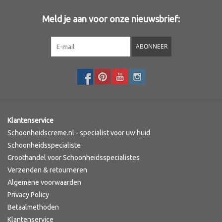
Meld je aan voor onze nieuwsbrief:
Sothys Paris
ABONNEER
Mila d'Opiz
Bernard cassiere
Pascaud
Klantenservice
Fusion Meso
Schoonheidscreme.nl - specialist voor uw huid
Schoonheidsspecialiste
Groothandel voor Schoonheidsspecialistes
PCA SKINCARE
Verzenden & retourneren
Algemene voorwaarden
Ekseption Skincare
Privacy Policy
Betaalmethoden
Blog
Klantenservice