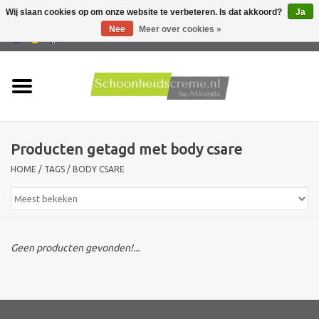
Wij slaan cookies op om onze website te verbeteren. Is dat akkoord?
Ja
Nee
Meer over cookies »
0 Artikelen - €0,00
Home
Huidtype
Producten getagd met body csare
Producten
HOME
/
TAGS
/
BODY CSARE
Huidproblemen
Mannen verzorging
Geen producten gevonden!...
Acties
Nieuw !!