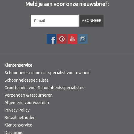
Meld je aan voor onze nieuwsbrief:
Sothys Paris
ABONNEER
Mila d'Opiz
Bernard cassiere
Pascaud
Klantenservice
Schoonheidscreme.nl - specialist voor uw huid
Fusion Meso
Schoonheidsspecialiste
Groothandel voor Schoonheidsspecialistes
Verzenden & retourneren
PCA SKINCARE
Algemene voorwaarden
Privacy Policy
Ekseption Skincare
Betaalmethoden
Klantenservice
Blog
Disclaimer