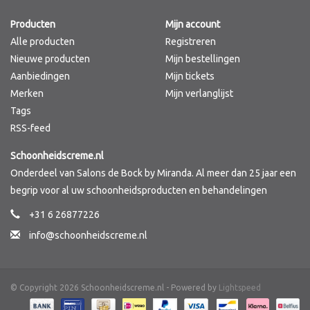
Producten
Mijn account
Merken
Alle producten
Registreren
Nieuwe producten
Mijn bestellingen
Aanbiedingen
Mijn tickets
Merken
Mijn verlanglijst
Tags
RSS-feed
Schoonheidscreme.nl
Onderdeel van Salons de Bock by Miranda. Al meer dan 25 jaar een
begrip voor al uw schoonheidsproducten en behandelingen
+31 6 26877226
info@schoonheidscreme.nl
© Copyright 2026 Schoonheidscreme.nl - Powered by
Lightspeed