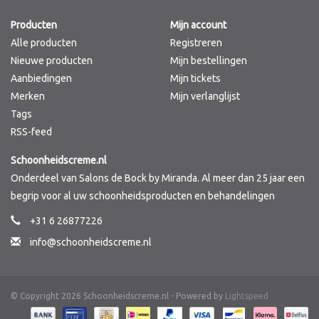
Producten
Mijn account
Merken
Alle producten
Registreren
Nieuwe producten
Mijn bestellingen
Aanbiedingen
Mijn tickets
Merken
Mijn verlanglijst
Tags
RSS-feed
Schoonheidscreme.nl
Onderdeel van Salons de Bock by Miranda. Al meer dan 25 jaar een
begrip voor al uw schoonheidsproducten en behandelingen
+31 6 26877226
info@schoonheidscreme.nl
© Copyright 2026 Schoonheidscreme.nl - Powered by
Lightspeed