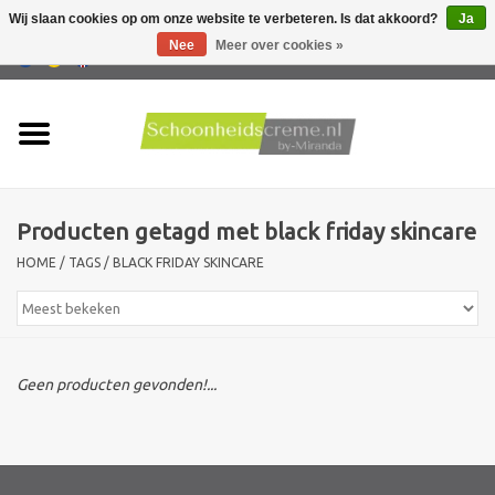
Wij slaan cookies op om onze website te verbeteren. Is dat akkoord?
Ja
Nee
Meer over cookies »
0 Artikelen - €0,00
Home
Huidtype
Producten getagd met black friday skincare
Producten
HOME
/
TAGS
/
BLACK FRIDAY SKINCARE
Huidproblemen
Mannen verzorging
Geen producten gevonden!...
Acties
Nieuw !!