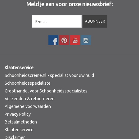
Meld je aan voor onze nieuwsbrief:
Sothys Paris
ABONNEER
Mila d'Opiz
Bernard cassiere
Pascaud
Klantenservice
Schoonheidscreme.nl - specialist voor uw huid
Fusion Meso
Schoonheidsspecialiste
Groothandel voor Schoonheidsspecialistes
Verzenden & retourneren
PCA SKINCARE
Algemene voorwaarden
Privacy Policy
Ekseption Skincare
Betaalmethoden
Klantenservice
Blog
Disclaimer