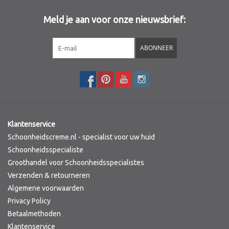
Meld je aan voor onze nieuwsbrief:
Sothys Paris
ABONNEER
Mila d'Opiz
Bernard cassiere
Pascaud
Klantenservice
Fusion Meso
Schoonheidscreme.nl - specialist voor uw huid
Schoonheidsspecialiste
Groothandel voor Schoonheidsspecialistes
PCA SKINCARE
Verzenden & retourneren
Algemene voorwaarden
Ekseption Skincare
Privacy Policy
Betaalmethoden
Blog
Klantenservice