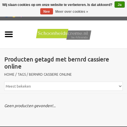
Wij slaan cookies op om onze website te verbeteren. Is dat akkoord?
Ja
Nee
Meer over cookies »
0 Artikelen - €0,00
Home
Huidtype
Producten getagd met bernrd cassiere
Producten
online
HOME
/
TAGS
/
BERNRD CASSIERE ONLINE
Huidproblemen
Mannen verzorging
Geen producten gevonden!...
Acties
Nieuw !!