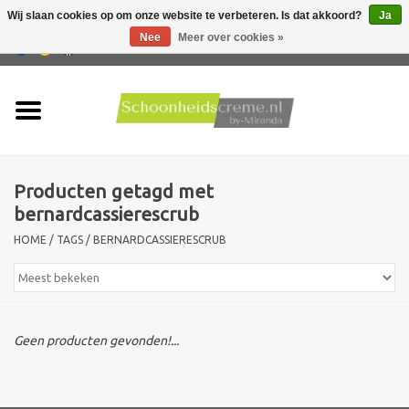
Wij slaan cookies op om onze website te verbeteren. Is dat akkoord?
Ja
Nee
Meer over cookies »
0 Artikelen - €0,00
Home
Huidtype
Producten getagd met
Producten
bernardcassierescrub
HOME
/
TAGS
/
BERNARDCASSIERESCRUB
Huidproblemen
Mannen verzorging
Geen producten gevonden!...
Acties
Nieuw !!