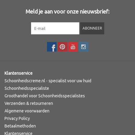
Meld je aan voor onze nieuwsbrief:
Sothys Paris
ABONNEER
Mila d'Opiz
Bernard cassiere
Pascaud
Klantenservice
Fusion Meso
Schoonheidscreme.nl - specialist voor uw huid
Schoonheidsspecialiste
Groothandel voor Schoonheidsspecialistes
PCA SKINCARE
Verzenden & retourneren
Algemene voorwaarden
Ekseption Skincare
Privacy Policy
Betaalmethoden
Blog
Klantenservice