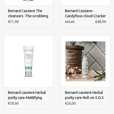
Bernard Cassiere The
Bernard Cassiere-
cleansers -The scrubbing
Candyfloss cloud-Cracker
cream
€31,90
€48,00
€60,00
Bernard cassiere Herbal
Bernard cassiere Herbal
purity care-Mattifying
purity care-Roll-on S.O.S
hydrating fluid
purity
€39,00
€26,00