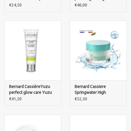
removers-The water
protection fluid spf 50
€24,50
€46,00
Bernard CassièreYuzu
Bernard Cassiere
perfect glow care Yuzu
Springwater High
new skin smoothing
hydration care
€41,50
€52,50
cream
moisterizing sorbet cream