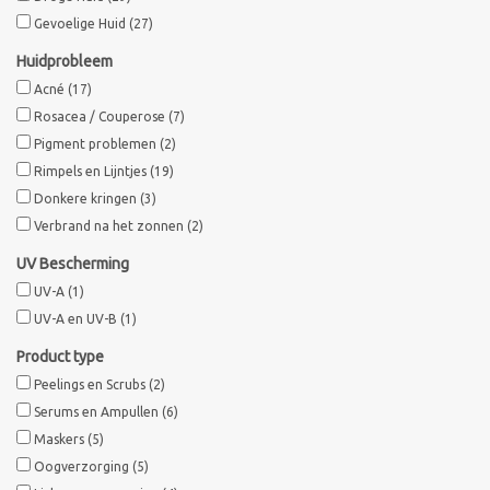
Gevoelige Huid
(27)
Sothys Paris
Huidprobleem
Acné
(17)
Mila d'Opiz
Rosacea / Couperose
(7)
Pigment problemen
(2)
Bernard cassiere
Rimpels en Lijntjes
(19)
Donkere kringen
(3)
Verbrand na het zonnen
(2)
Pascaud
UV Bescherming
Fusion Meso
UV-A
(1)
UV-A en UV-B
(1)
PCA SKINCARE
Product type
Peelings en Scrubs
(2)
Ekseption Skincare
Serums en Ampullen
(6)
Maskers
(5)
Oogverzorging
(5)
Blog