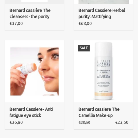
Bernard cassière The
Bernard Cassiere Herbal
cleansers- the purity
purity: Mattifying
cleansing mousse-
hydrating fluid+ purity
€37,00
€68,00
gezicht reiniger
mask and stick
SALE
Bernard Cassiere- Anti
Bernard cassiere The
fatigue eye stick
Camellia Make-up
removers biphase-Eyes &
€36,80
€23,50
€28,50
lips