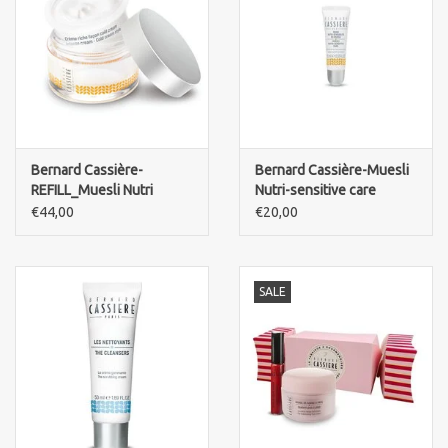
Bernard Cassière-
Bernard Cassière-Muesli
REFILL_Muesli Nutri
Nutri-sensitive care
sensitive care -intense
Honey-nourishing lip balm
€44,00
€20,00
cream-cold cream style
SALE