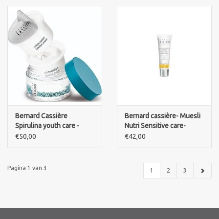
Bernard Cassière
Bernard cassière- Muesli
Spirulina youth care -
Nutri Sensitive care-
REFILL- confort cream
Crème apaisante
€50,00
€42,00
quotidienne-Daily
soothing cream
Pagina 1 van 3
1
2
3