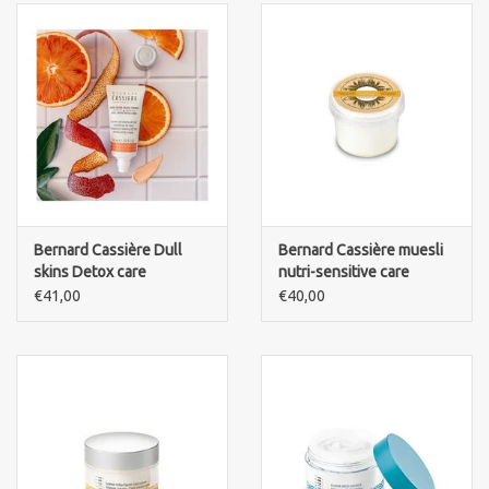
Bernard Cassière Dull
Bernard Cassière muesli
skins Detox care
nutri-sensitive care
Complexion Reviving
soothing Skyr mask
€41,00
€40,00
detox moisterizing cream