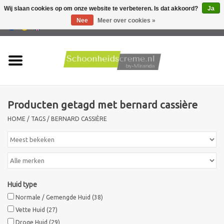
Wij slaan cookies op om onze website te verbeteren. Is dat akkoord?
Ja
Nee
Meer over cookies »
0 Artikelen - €0,00
Home
Huidtype
Producten getagd met bernard cassière
Producten
HOME
/
TAGS
/
BERNARD CASSIÈRE
Huidproblemen
Mannen verzorging
Huid type
Acties
Normale / Gemengde Huid
(38)
Vette Huid
(27)
Nieuw !!
Droge Huid
(29)