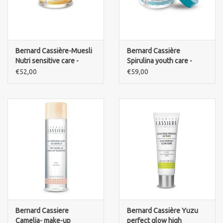
Bernard Cassière-Muesli
Bernard Cassière
Nutri sensitive care -
Spirulina youth care -
intense cream-cold cream
Crème Ultra Comfort
€52,00
€59,00
style
cream
Bernard Cassiere
Bernard Cassière Yuzu
Camelia- make-up
perfect glow high