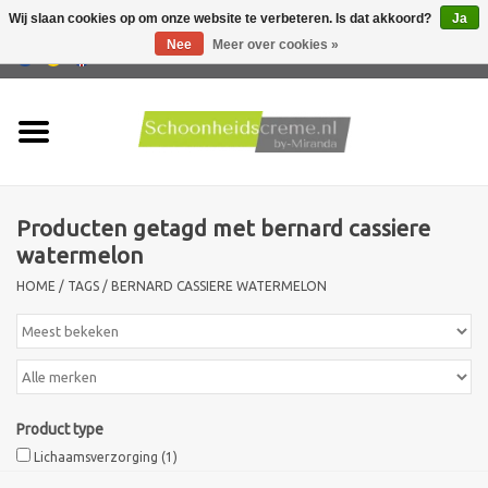
Wij slaan cookies op om onze website te verbeteren. Is dat akkoord?
Ja
Nee
Meer over cookies »
0 Artikelen - €0,00
Home
Huidtype
Producten getagd met bernard cassiere
Producten
watermelon
HOME
/
TAGS
/
BERNARD CASSIERE WATERMELON
Huidproblemen
Mannen verzorging
Acties
Product type
Lichaamsverzorging
(1)
Nieuw !!