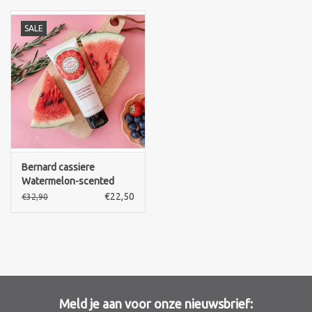
Sothys Paris
SALE
Mila d'Opiz
Bernard cassiere
Pascaud
Bernard cassiere
Watermelon-scented
Fusion Meso
moisterizing body-lotion
€22,50
€32,90
PCA SKINCARE
Ekseption Skincare
Blog
Meld je aan voor onze nieuwsbrief: