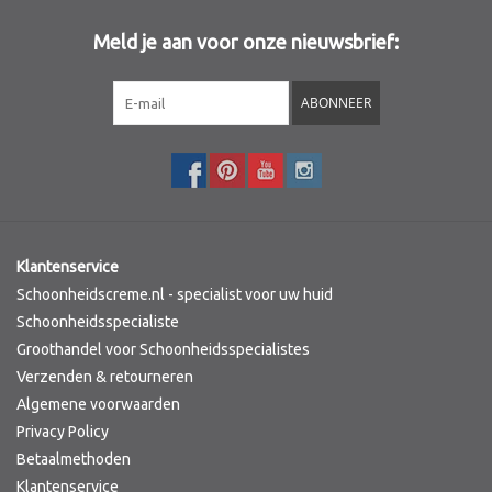
Meld je aan voor onze nieuwsbrief:
Sothys Paris
ABONNEER
Mila d'Opiz
Bernard cassiere
Pascaud
Klantenservice
Fusion Meso
Schoonheidscreme.nl - specialist voor uw huid
Schoonheidsspecialiste
Groothandel voor Schoonheidsspecialistes
PCA SKINCARE
Verzenden & retourneren
Algemene voorwaarden
Ekseption Skincare
Privacy Policy
Betaalmethoden
Blog
Klantenservice