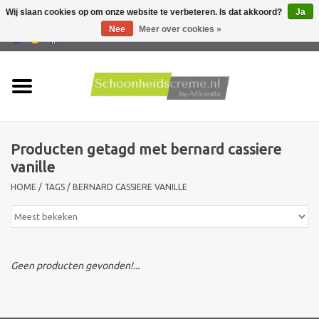
Wij slaan cookies op om onze website te verbeteren. Is dat akkoord?
Ja
Nee
Meer over cookies »
0 Artikelen - €0,00
Home
Huidtype
Producten getagd met bernard cassiere
Producten
vanille
HOME
/
TAGS
/
BERNARD CASSIERE VANILLE
Huidproblemen
Mannen verzorging
Geen producten gevonden!...
Acties
Nieuw !!