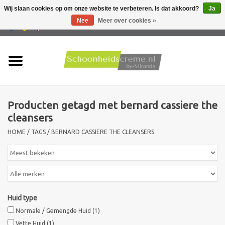
Wij slaan cookies op om onze website te verbeteren. Is dat akkoord?
Ja
Nee
Meer over cookies »
0 Artikelen - €0,00
Home
Huidtype
Producten getagd met bernard cassiere the
Producten
cleansers
HOME
/
TAGS
/
BERNARD CASSIERE THE CLEANSERS
Huidproblemen
Mannen verzorging
Acties
Huid type
Normale / Gemengde Huid
(1)
Nieuw !!
Vette Huid
(1)