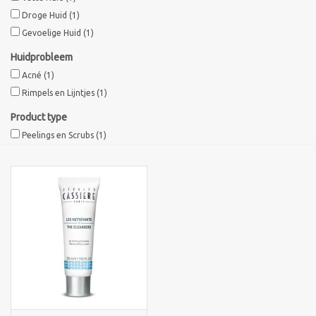
Droge Huid
(1)
Sothys Paris
Gevoelige Huid
(1)
Huidprobleem
Mila d'Opiz
Acné
(1)
Rimpels en Lijntjes
(1)
Bernard cassiere
Product type
Peelings en Scrubs
(1)
Pascaud
Fusion Meso
PCA SKINCARE
Ekseption Skincare
Blog