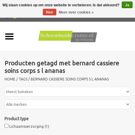
Wij slaan cookies op om onze website te verbeteren. Is dat akkoord?
Ja
Nee
Meer over cookies »
0 Artikelen - €0,00
Home
Huidtype
Producten getagd met bernard cassiere
Producten
soins corps s l ananas
HOME
/
TAGS
/
BERNARD CASSIERE SOINS CORPS S L ANANAS
Huidproblemen
Mannen verzorging
Acties
Product type
Lichaamsverzorging
(1)
Nieuw !!