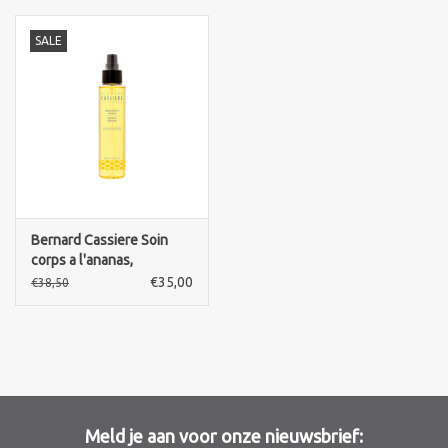
Sothys Paris
SALE
Mila d'Opiz
Bernard cassiere
Pascaud
Bernard Cassiere Soin
corps a l'ananas,
Fusion Meso
pineapple body care,
€35,00
€38,50
corrigerend verstevigend
PCA SKINCARE
Ekseption Skincare
Blog
Meld je aan voor onze nieuwsbrief: