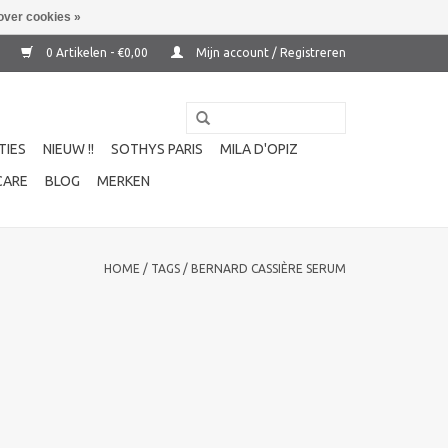
over cookies »
0 Artikelen - €0,00
Mijn account / Registreren
TIES
NIEUW !!
SOTHYS PARIS
MILA D'OPIZ
CARE
BLOG
MERKEN
HOME
/
TAGS
/
BERNARD CASSIÈRE SERUM