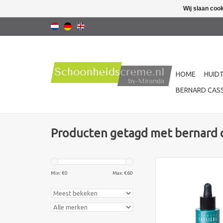
Wij slaan coo
HOME
HUID
BERNARD CASS
Producten getagd met bernard 
Revitaliseer je hui
Bernard Cassière Spir
Min: €
0
Max: €
60
Care Serum. Verrijkt m
voor een stralende, st
TOEVOEGEN AAN WI