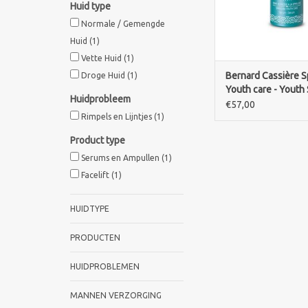
Huid type
Normale / Gemengde
Huid
(1)
Vette Huid
(1)
Bernard Cassière Sp
Droge Huid
(1)
Youth care - Youth
Huidprobleem
€57,00
Rimpels en Lijntjes
(1)
Product type
Serums en Ampullen
(1)
Facelift
(1)
HUIDTYPE
PRODUCTEN
HUIDPROBLEMEN
MANNEN VERZORGING