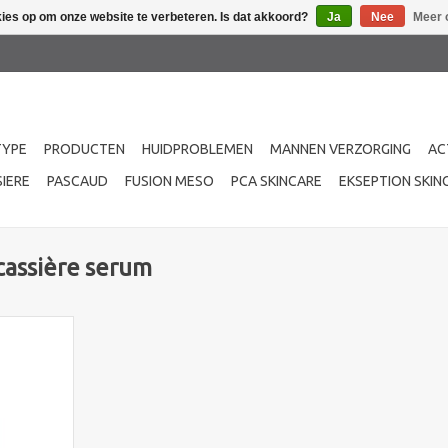
kies op om onze website te verbeteren. Is dat akkoord?
Ja
Nee
Meer 
TYPE
PRODUCTEN
HUIDPROBLEMEN
MANNEN VERZORGING
AC
IERE
PASCAUD
FUSION MESO
PCA SKINCARE
EKSEPTION SKIN
cassière serum
d met het
ulina Youth
et spirulina
evige huid.
NKELWAGEN