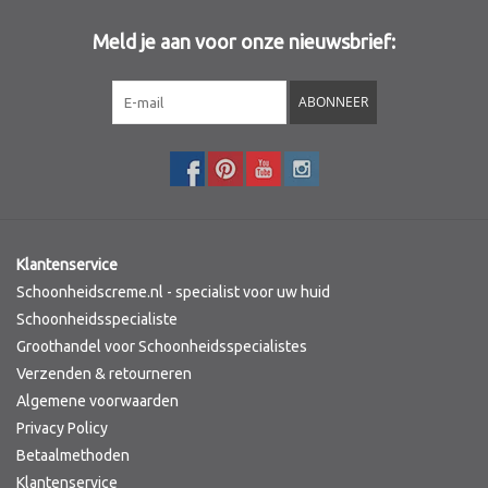
Meld je aan voor onze nieuwsbrief:
Sothys Paris
ABONNEER
Mila d'Opiz
Bernard cassiere
Pascaud
Klantenservice
Fusion Meso
Schoonheidscreme.nl - specialist voor uw huid
Schoonheidsspecialiste
Groothandel voor Schoonheidsspecialistes
PCA SKINCARE
Verzenden & retourneren
Algemene voorwaarden
Ekseption Skincare
Privacy Policy
Betaalmethoden
Blog
Klantenservice