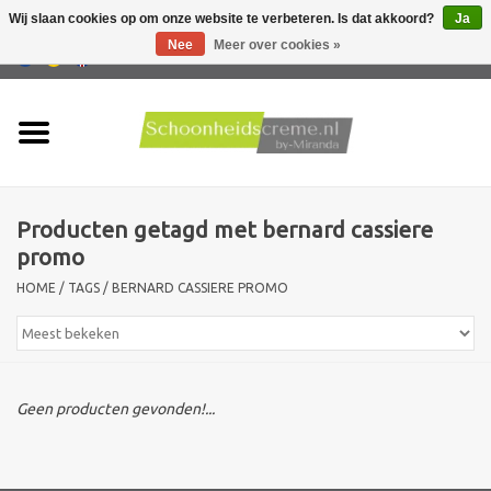
Wij slaan cookies op om onze website te verbeteren. Is dat akkoord?
Ja
Nee
Meer over cookies »
0 Artikelen - €0,00
Home
Huidtype
Producten getagd met bernard cassiere
Producten
promo
HOME
/
TAGS
/
BERNARD CASSIERE PROMO
Huidproblemen
Mannen verzorging
Geen producten gevonden!...
Acties
Nieuw !!