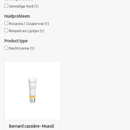
Gevoelige Huid
(1)
Sothys Paris
Huidprobleem
Rosacea / Couperose
(1)
Mila d'Opiz
Rimpels en Lijntjes
(1)
Product type
Bernard cassiere
Nachtcreme
(1)
Pascaud
Fusion Meso
PCA SKINCARE
Ekseption Skincare
Blog
Bernard cassière- Muesli