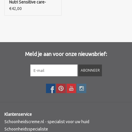
Nutri Sensitive care-
Crème apaisante
€42,00
Merken
quotidienne-Daily
soothing cream
Meld je aan voor onze nieuwsbrief:
ABONNEER
Klantenservice
Schoonheidscreme.nl - specialist voor uw huid
Schoonheidsspecialiste