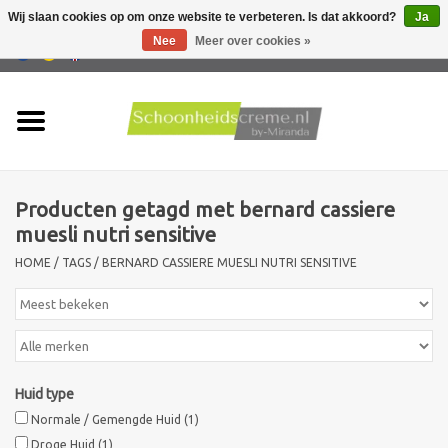
Wij slaan cookies op om onze website te verbeteren. Is dat akkoord?
Ja
Nee
Meer over cookies »
0 Artikelen - €0,00
Home
Huidtype
Producten getagd met bernard cassiere
Producten
muesli nutri sensitive
HOME
/
TAGS
/
BERNARD CASSIERE MUESLI NUTRI SENSITIVE
Huidproblemen
Mannen verzorging
Acties
Huid type
Normale / Gemengde Huid
(1)
Nieuw !!
Droge Huid
(1)