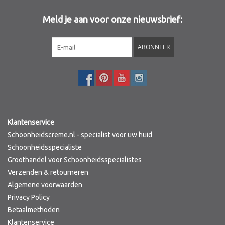
Meld je aan voor onze nieuwsbrief:
Sothys Paris
ABONNEER
Mila d'Opiz
Bernard cassiere
Pascaud
Klantenservice
Fusion Meso
Schoonheidscreme.nl - specialist voor uw huid
Schoonheidsspecialiste
Groothandel voor Schoonheidsspecialistes
PCA SKINCARE
Verzenden & retourneren
Algemene voorwaarden
Ekseption Skincare
Privacy Policy
Betaalmethoden
Blog
Klantenservice