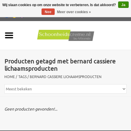
Wij slaan cookies op om onze website te verbeteren. Is dat akkoord?
Ja
Nee
Meer over cookies »
0 Artikelen - €0,00
Home
Huidtype
Producten getagd met bernard cassiere
Producten
lichaamsproducten
HOME
/
TAGS
/
BERNARD CASSIERE LICHAAMSPRODUCTEN
Huidproblemen
Mannen verzorging
Geen producten gevonden!...
Acties
Nieuw !!