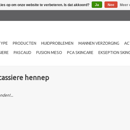
kies op om onze website te verbeteren. Is dat akkoord?
Ja
Nee
Meer 
TYPE
PRODUCTEN
HUIDPROBLEMEN
MANNEN VERZORGING
AC
IERE
PASCAUD
FUSION MESO
PCA SKINCARE
EKSEPTION SKIN
cassiere hennep
den!...