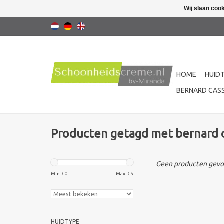
Wij slaan coo
HOME
HUID
BERNARD CASS
Producten getagd met bernard 
Geen producten gevon
Min: €
0
Max: €
5
HUIDTYPE