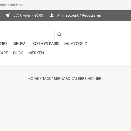
over cookies »
0 Artikelen - €0,00
Mijn account / Registreren
TIES
NIEUW !!
SOTHYS PARIS
MILA D'OPIZ
CARE
BLOG
MERKEN
HOME
/
TAGS
/
BERNARD CASSIERE HENNEP