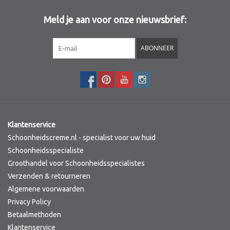
Meld je aan voor onze nieuwsbrief:
Sothys Paris
ABONNEER
Mila d'Opiz
Bernard cassiere
Pascaud
Klantenservice
Fusion Meso
Schoonheidscreme.nl - specialist voor uw huid
Schoonheidsspecialiste
Groothandel voor Schoonheidsspecialistes
PCA SKINCARE
Verzenden & retourneren
Algemene voorwaarden
Ekseption Skincare
Privacy Policy
Betaalmethoden
Blog
Klantenservice