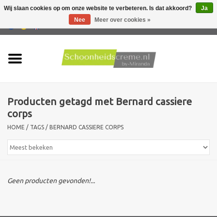
Wij slaan cookies op om onze website te verbeteren. Is dat akkoord?
Ja
Nee
Meer over cookies »
0 Artikelen - €0,00
Home
Huidtype
Producten getagd met Bernard cassiere
Producten
corps
HOME
/
TAGS
/
BERNARD CASSIERE CORPS
Huidproblemen
Mannen verzorging
Geen producten gevonden!...
Acties
Nieuw !!