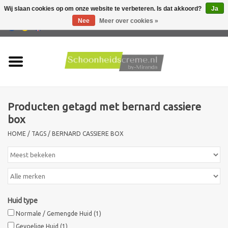
Wij slaan cookies op om onze website te verbeteren. Is dat akkoord?
Ja
Nee
Meer over cookies »
0 Artikelen - €0,00
Home
Huidtype
Producten getagd met bernard cassiere
Producten
box
HOME
/
TAGS
/
BERNARD CASSIERE BOX
Huidproblemen
Mannen verzorging
Acties
Huid type
Normale / Gemengde Huid
(1)
Nieuw !!
Gevoelige Huid
(1)