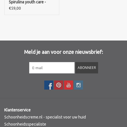
Spirulina youth care -
Crème Confort Spiruline
€59,00
Merken
Meld je aan voor onze nieuwsbrief:
ABONNEER
Klantenservice
Schoonheidscreme.nl - specialist voor uw huid
Schoonheidsspecialiste