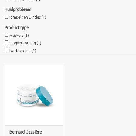
Huidprobleem
Sothys Paris
Rimpels en Lijntjes
(1)
Product type
Mila d'Opiz
Maskers
(1)
Oogverzorging
(1)
Bernard cassiere
Nachtcreme
(1)
Pascaud
Fusion Meso
PCA SKINCARE
Ekseption Skincare
Blog
Bernard Cassière