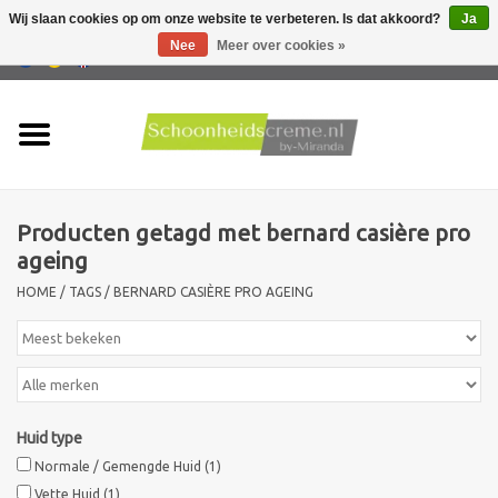
Wij slaan cookies op om onze website te verbeteren. Is dat akkoord?
Ja
Nee
Meer over cookies »
0 Artikelen - €0,00
Home
Huidtype
Producten getagd met bernard casière pro
Producten
ageing
HOME
/
TAGS
/
BERNARD CASIÈRE PRO AGEING
Huidproblemen
Mannen verzorging
Acties
Huid type
Normale / Gemengde Huid
(1)
Nieuw !!
Vette Huid
(1)