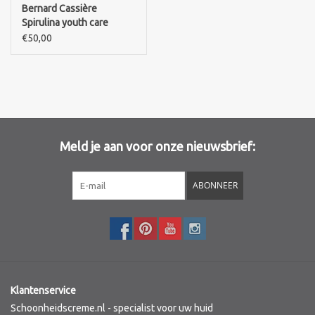
Bernard Cassière
Spirulina youth care
Merken
Crème -Eye contour
€50,00
cream
Meld je aan voor onze nieuwsbrief:
ABONNEER
Klantenservice
Schoonheidscreme.nl - specialist voor uw huid