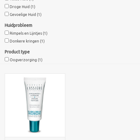
Droge Huid
(1)
Sothys Paris
Gevoelige Huid
(1)
Huidprobleem
Mila d'Opiz
Rimpels en Lijntjes
(1)
Donkere kringen
(1)
Bernard cassiere
Product type
Oogverzorging
(1)
Pascaud
Fusion Meso
PCA SKINCARE
Ekseption Skincare
Blog