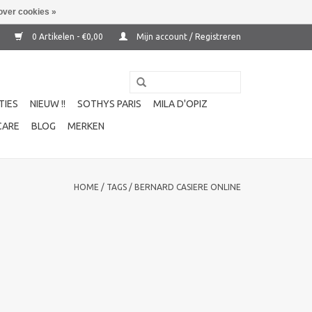
over cookies »
0 Artikelen - €0,00
Mijn account / Registreren
TIES
NIEUW !!
SOTHYS PARIS
MILA D'OPIZ
CARE
BLOG
MERKEN
HOME
/
TAGS
/
BERNARD CASIERE ONLINE