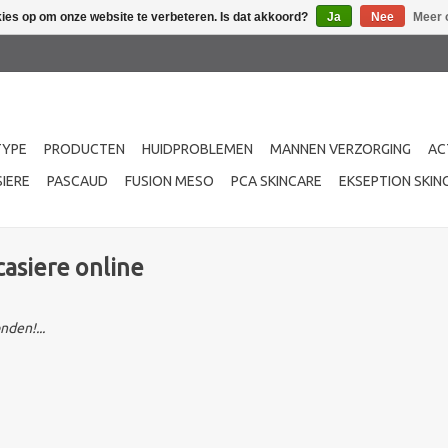
kies op om onze website te verbeteren. Is dat akkoord?
Ja
Nee
Meer 
TYPE
PRODUCTEN
HUIDPROBLEMEN
MANNEN VERZORGING
AC
IERE
PASCAUD
FUSION MESO
PCA SKINCARE
EKSEPTION SKIN
asiere online
den!...