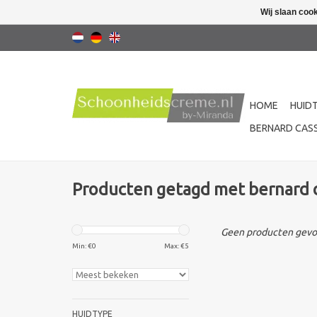
Wij slaan coo
HOME
HUID
BERNARD CASS
Producten getagd met bernard c
Geen producten gevon
Min: €
0
Max: €
5
HUIDTYPE