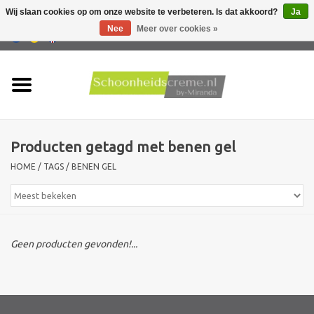
Wij slaan cookies op om onze website te verbeteren. Is dat akkoord?
Ja
Nee
Meer over cookies »
0 Artikelen - €0,00
Home
Huidtype
Producten getagd met benen gel
Producten
HOME
/
TAGS
/
BENEN GEL
Huidproblemen
Mannen verzorging
Geen producten gevonden!...
Acties
Nieuw !!