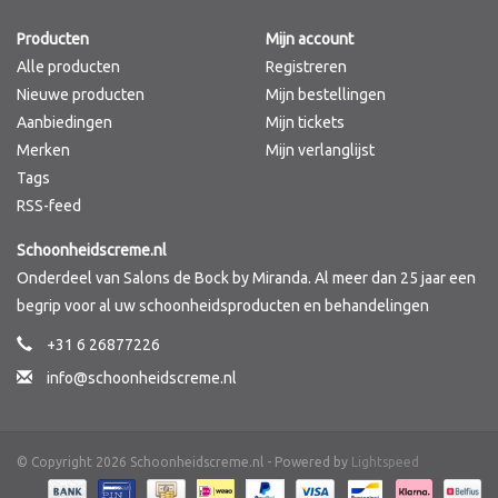
Producten
Mijn account
Merken
Alle producten
Registreren
Nieuwe producten
Mijn bestellingen
Aanbiedingen
Mijn tickets
Merken
Mijn verlanglijst
Tags
RSS-feed
Schoonheidscreme.nl
Onderdeel van Salons de Bock by Miranda. Al meer dan 25 jaar een
begrip voor al uw schoonheidsproducten en behandelingen
+31 6 26877226
info@schoonheidscreme.nl
© Copyright 2026 Schoonheidscreme.nl - Powered by
Lightspeed