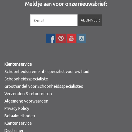
Meld je aan voor onze nieuwsbrief:
Sothys Paris
ABONNEER
Mila d'Opiz
Bernard cassiere
Pascaud
Klantenservice
Schoonheidscreme.nl - specialist voor uw huid
Fusion Meso
Schoonheidsspecialiste
Groothandel voor Schoonheidsspecialistes
Verzenden & retourneren
PCA SKINCARE
Algemene voorwaarden
Privacy Policy
Ekseption Skincare
Betaalmethoden
Klantenservice
Blog
Disclaimer