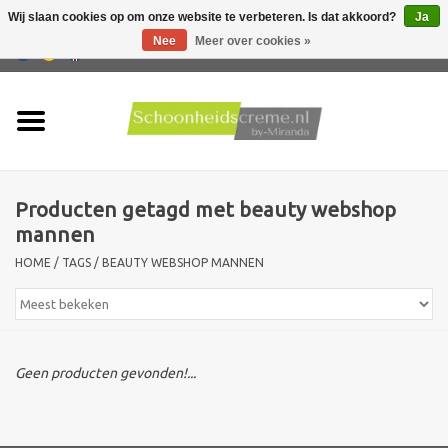
Wij slaan cookies op om onze website te verbeteren. Is dat akkoord?
Ja
Nee
Meer over cookies »
0 Artikelen - €0,00
Home
Huidtype
Producten getagd met beauty webshop
Producten
mannen
HOME
/
TAGS
/
BEAUTY WEBSHOP MANNEN
Huidproblemen
Mannen verzorging
Geen producten gevonden!...
Acties
Nieuw !!