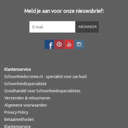
Meld je aan voor onze nieuwsbrief:
Sothys Paris
ABONNEER
Mila d'Opiz
Bernard cassiere
Pascaud
Klantenservice
Fusion Meso
Schoonheidscreme.nl - specialist voor uw huid
Schoonheidsspecialiste
Groothandel voor Schoonheidsspecialistes
PCA SKINCARE
Verzenden & retourneren
Algemene voorwaarden
Ekseption Skincare
Privacy Policy
Betaalmethoden
Blog
Klantenservice