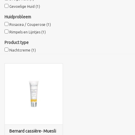
Gevoelige Huid
(1)
Sothys Paris
Huidprobleem
Rosacea / Couperose
(1)
Mila d'Opiz
Rimpels en Lijntjes
(1)
Product type
Bernard cassiere
Nachtcreme
(1)
Pascaud
Fusion Meso
PCA SKINCARE
Ekseption Skincare
Blog
Bernard cassière- Muesli