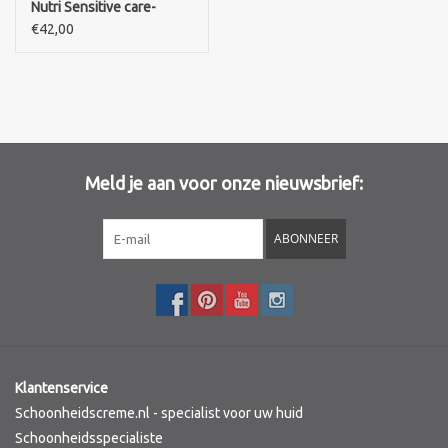
Nutri Sensitive care-
Crème apaisante
€42,00
Merken
quotidienne-Daily
soothing cream
Meld je aan voor onze nieuwsbrief:
ABONNEER
Klantenservice
Schoonheidscreme.nl - specialist voor uw huid
Schoonheidsspecialiste