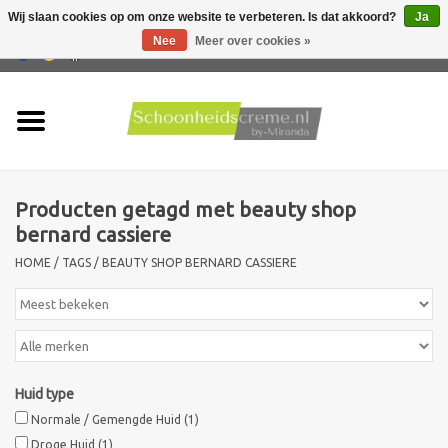
Wij slaan cookies op om onze website te verbeteren. Is dat akkoord?
Ja
Nee
Meer over cookies »
0 Artikelen - €0,00
Home
Huidtype
Producten getagd met beauty shop
Producten
bernard cassiere
HOME
/
TAGS
/
BEAUTY SHOP BERNARD CASSIERE
Huidproblemen
Mannen verzorging
Acties
Huid type
Normale / Gemengde Huid
(1)
Nieuw !!
Droge Huid
(1)