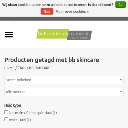
Wij slaan cookies op om onze website te verbeteren. Is dat akkoord?
Ja
Nee
Meer over cookies »
0 Artikelen - €0,00
Home
Huidtype
Producten getagd met bb skincare
Producten
HOME
/
TAGS
/
BB SKINCARE
Huidproblemen
Mannen verzorging
Huid type
Acties
Normale / Gemengde Huid
(1)
Vette Huid
(1)
Nieuw !!